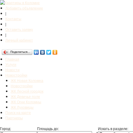
Добавить объявление
|
Контакты
|
Оставить заявку
|
Личный кабинет
Поделиться…
Главная
Услуги
Новости
Новостройки
ЖК Новая Коломна
Новостройки
ЖК Лесной городок
ЖК Девичье поле
ЖК Огни Коломны
ЖК Луховицы
Поиск на карте
Партнеры
Город:
Площадь до:
Искать в разделе: